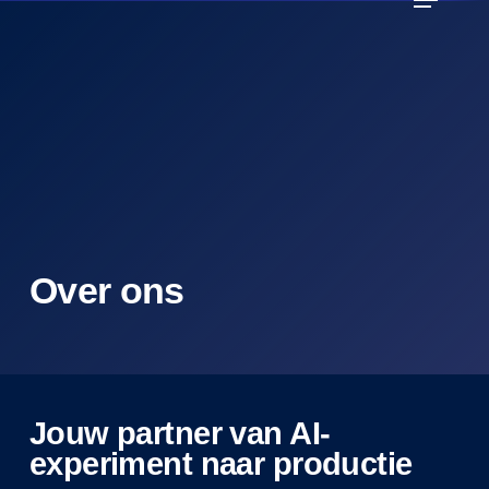
Skip
to
main
content
Over ons
Jouw partner van AI-
experiment naar productie