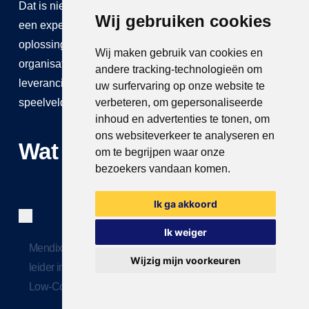
Dat is niet alleen efficiënter. Het is het verschil tussen
Wij gebruiken cookies
een experiment dat werkt in een demo en een
oplossing die standhoudt in productie. Want
Wij maken gebruik van cookies en
organisaties die écht vooroplopen, hebben geen vier
andere tracking-technologieën om
leveranciers nodig. Ze hebben één partner die het hele
uw surfervaring op onze website te
speelveld begrijpt.
verbeteren, om gepersonaliseerde
inhoud en advertenties te tonen, om
ons websiteverkeer te analyseren en
Wat zeggen analisten?
om te begrijpen waar onze
bezoekers vandaan komen.
Ik ga akkoord
Ik weiger
Mendix is in 2024, voor de zesde keer op rij, erkend als
Wijzig mijn voorkeuren
leider in het Gartner® Magic Quadrant voor Enterprise
Low-Code Applicatie Platformen.