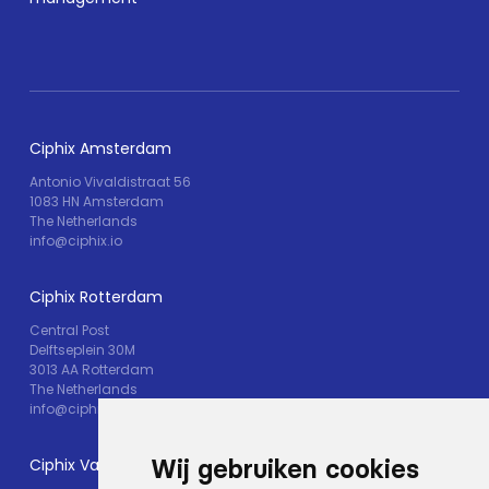
Ciphix Amsterdam
Antonio Vivaldistraat 56
1083 HN Amsterdam
The Netherlands
info@ciphix.io
Ciphix Rotterdam
Central Post
Delftseplein 30M
3013 AA Rotterdam
The Netherlands
info@ciphix.io
Ciphix Valkenburg
Wij gebruiken cookies