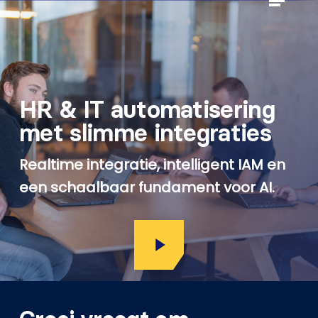
Skip
to
Close
main
Menu
content
HR & IT automatisering
met slimme integraties
Realtime integratie, intelligent IAM en
een schaalbaar fundament voor AI.
Play Video
Play Video