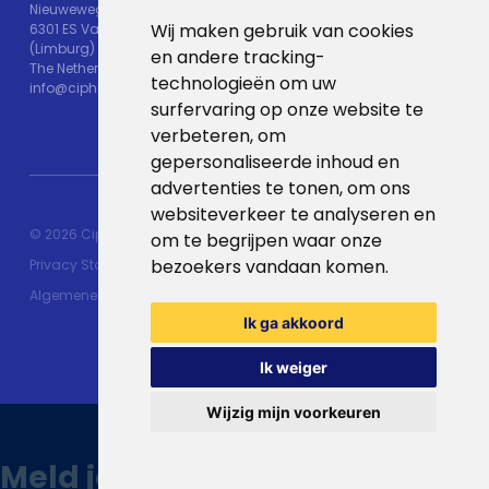
Nieuweweg 25
Wij maken gebruik van cookies
6301 ES Valkenburg
(Limburg)
en andere tracking-
The Netherlands
technologieën om uw
info@ciphix.io
surfervaring op onze website te
verbeteren, om
gepersonaliseerde inhoud en
advertenties te tonen, om ons
websiteverkeer te analyseren en
© 2026 Ciphix
Resources
Met ♥︎ gemaakt:
webdesign
om te begrijpen waar onze
bezoekers vandaan komen.
Privacy Statement
agency Brendly
&
Mad Pack
Algemene voorwaarden
Ik ga akkoord
Ik weiger
Wijzig mijn voorkeuren