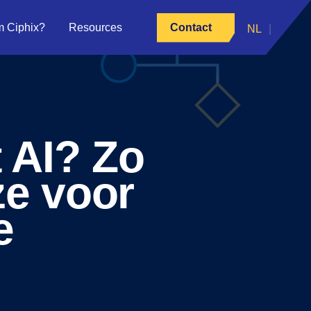
 Ciphix?
Resources
Contact
 AI? Zo
ze voor
e