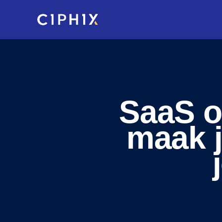
Skip
to
main
content
SaaS o
maak j