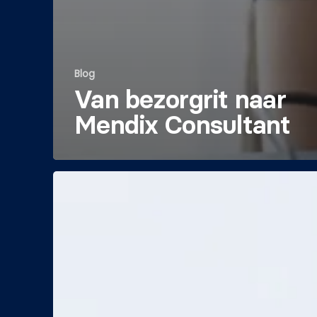
Blog
Van bezorgrit naar
Mendix Consultant
Waarom
AI-
projecten
vastlopen
zonder
process
orchestration