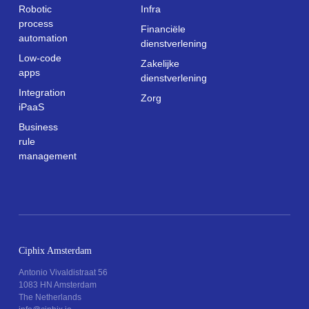
Robotic
Infra
process
Financiële
automation
dienstverlening
Low-code
Zakelijke
apps
dienstverlening
Integration
Zorg
iPaaS
Business
rule
management
Ciphix Amsterdam
Antonio Vivaldistraat 56
1083 HN Amsterdam
The Netherlands