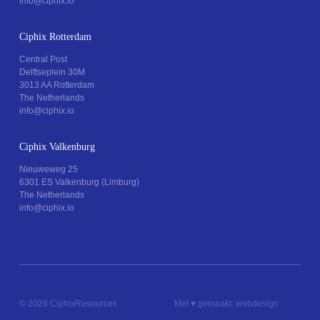
info@ciphix.io
Ciphix Rotterdam
Central Post
Delftseplein 30M
3013 AA Rotterdam
The Netherlands
info@ciphix.io
Ciphix Valkenburg
Nieuweweg 25
6301 ES Valkenburg (Limburg)
The Netherlands
info@ciphix.io
© 2026 Ciphix
Resources
Met ♥︎ gemaakt:
webdesign