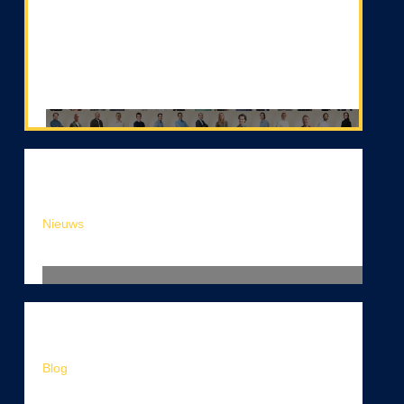
Volg ons op LinkedIn!
Nieuws
Snelle apps, stille fouten
Blog
Software bouwen met AI: een fundamentele