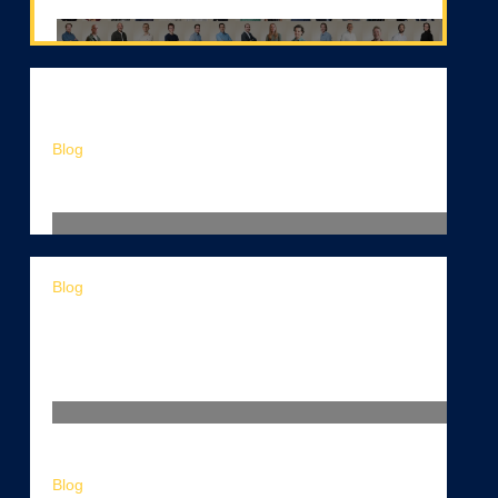
Volg ons op LinkedIn!
Blog
Autonome AI-agents: waarom losse AI-tools niet meer
genoeg zijn
Blog
SaaS of maatwerk met AI? Zo maak
je de juiste keuze voor jouw
organisatie
Blog