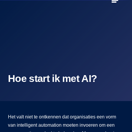
Skip
to
Close
main
Menu
content
Hoe start ik met AI?
Het valt niet te ontkennen dat organisaties een vorm
van intelligent automation moeten invoeren om een