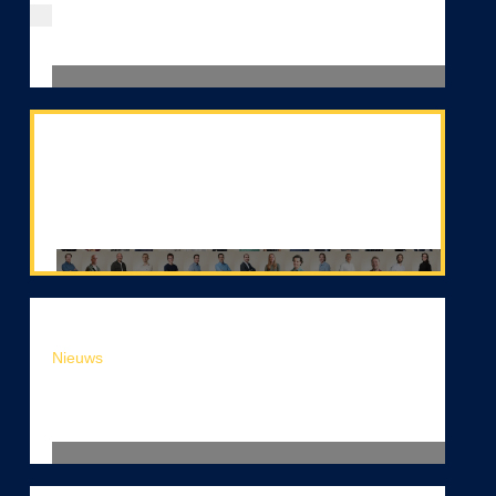
Impact Partner Award 2026 met
integratie-aanpak bij Facilicom
Volg ons op LinkedIn!
Nieuws
Ciphix kondigt nieuwe koers aan: van AI-experimenten
naar bedrijfskritische software met agentic application
development