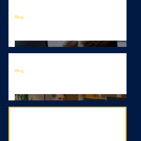
Blog
Waarom AI-projecten vastlopen
zonder process orchestration
Blog
Wat maakt een AI-applicatie
enterprise-grade?