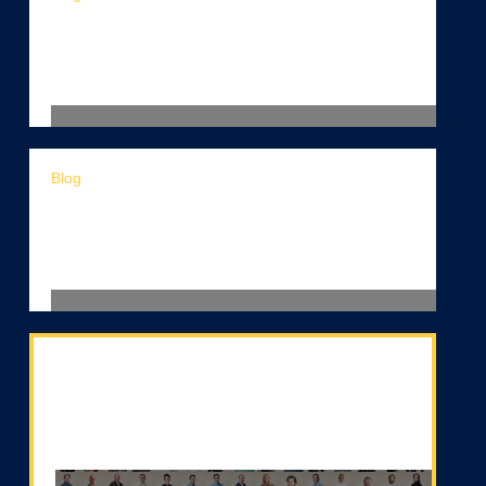
Van idee naar impact: hoe Mendix
past binnen een complete
automatiseringsreis
Blog
Zero Downtime Deployment in
Mendix: wat het betekent (en wat de
beperkingen zijn)
Volg ons op LinkedIn!