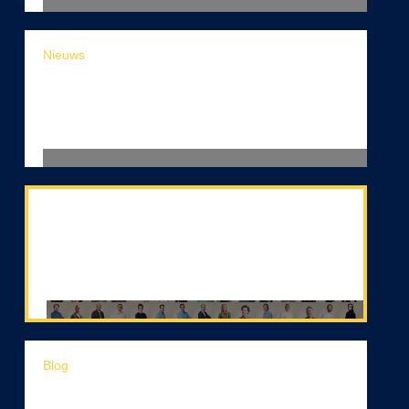
Nieuws
Ciphix benoemd tot Siemens Expert
Partner voor Mendix Low-Code App
Development
Volg ons op LinkedIn!
Blog
Digitale transformatie voor