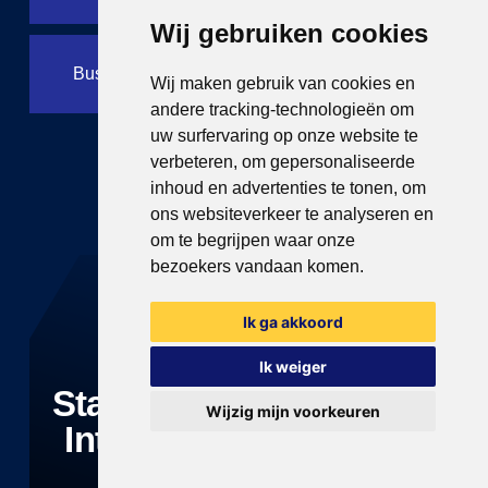
Wij gebruiken cookies
Business Rule Management
Wij maken gebruik van cookies en
andere tracking-technologieën om
uw surfervaring op onze website te
verbeteren, om gepersonaliseerde
inhoud en advertenties te tonen, om
ons websiteverkeer te analyseren en
om te begrijpen waar onze
bezoekers vandaan komen.
Ik ga akkoord
Ik weiger
Start vandaag met jouw
Wijzig mijn voorkeuren
Intelligent Automation
traject!