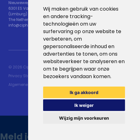
Nieuweweg 25
Wij maken gebruik van cookies
6301 ES Valkenburg
(Limburg)
en andere tracking-
The Netherlands
technologieën om uw
info@ciphix.io
surfervaring op onze website te
verbeteren, om
gepersonaliseerde inhoud en
advertenties te tonen, om ons
websiteverkeer te analyseren en
© 2026 Ciphix
Resources
Met ♥︎ gemaakt:
webdesign
om te begrijpen waar onze
bezoekers vandaan komen.
Privacy Statement
agency Brendly
&
Mad Pack
Algemene voorwaarden
Ik ga akkoord
Ik weiger
Wijzig mijn voorkeuren