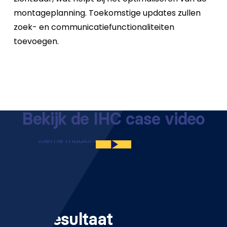
montageplanning. Toekomstige updates zullen
zoek- en communicatiefunctionaliteiten
toevoegen.
Bekijk de IHC case video
Play Video
Play Video
Het resultaat