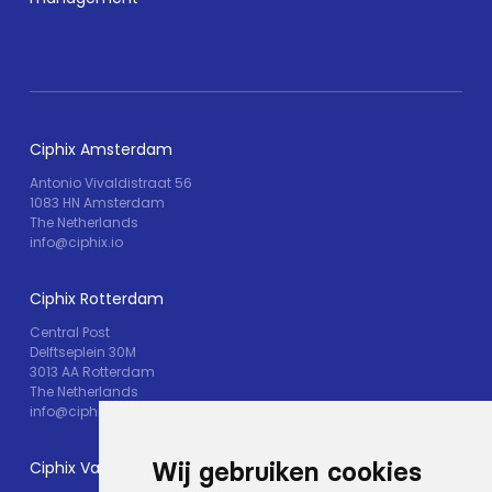
Ciphix Amsterdam
Antonio Vivaldistraat 56
1083 HN Amsterdam
The Netherlands
info@ciphix.io
Ciphix Rotterdam
Central Post
Delftseplein 30M
3013 AA Rotterdam
The Netherlands
info@ciphix.io
Ciphix Valkenburg
Wij gebruiken cookies