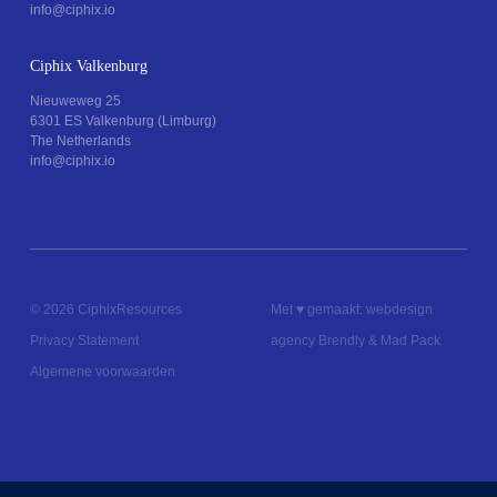
info@ciphix.io
Ciphix Valkenburg
Nieuweweg 25
6301 ES Valkenburg (Limburg)
The Netherlands
info@ciphix.io
© 2026 Ciphix
Resources
Met ♥︎ gemaakt:
webdesign
Privacy Statement
agency Brendly
&
Mad Pack
Algemene voorwaarden