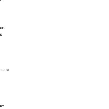
eerd
Is
staat.
ouw