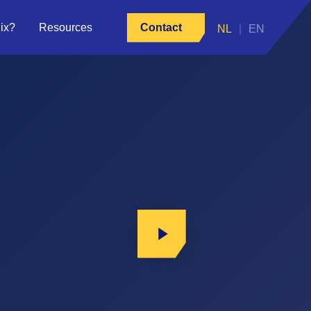
ix?
Resources
Contact
Play Video
Play Video