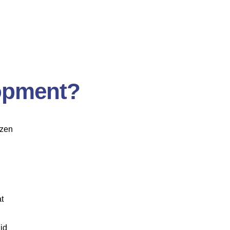
lopment?
ezen
t
jd