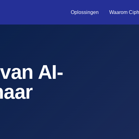
Oplossingen
Waarom Ciph
van AI-
naar