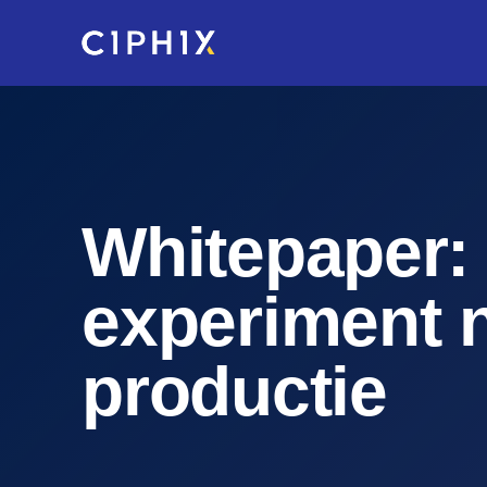
Skip
to
main
content
Whitepaper: 
experiment 
productie