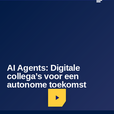
Skip
to
Close
main
Menu
content
AI Agents: Digitale
collega’s voor een
autonome toekomst
Play Video
Play Video