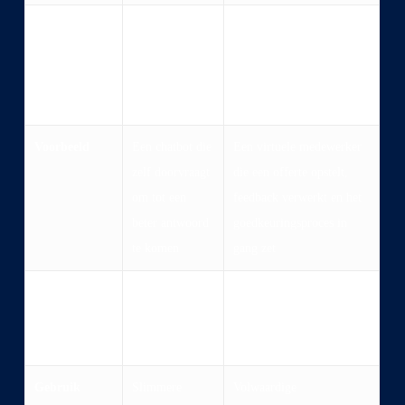
Focus
Gedrag binnen
Een software-entiteit die
een AI-systeem
zelfstandig taken uitvoert
dat autonomie
toont
Voorbeeld
Een chatbot die
Een virtuele medewerker
zelf doorvraagt
die een offerte opstelt,
om tot een
feedback verwerkt en het
beter antwoord
goedkeuringsproces in
te komen
gang zet
Niveau van
Gedreven door
Gedreven door doelen en
autonomie
prompts en
interacties
context
Gebruik
Slimmere
Volwaardige