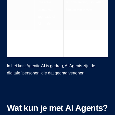
interactie
automatisering van rollen
binnen een
binnen een proces
applicatie of
AI-model
Mate van
Reactief binnen
Proactief, werkt samen
samenwerking
een context
met andere tools, mensen
of agents
In het kort: Agentic AI is gedrag, AI Agents zijn de
digitale ‘personen’ die dat gedrag vertonen.
Wat kun je met AI Agents?