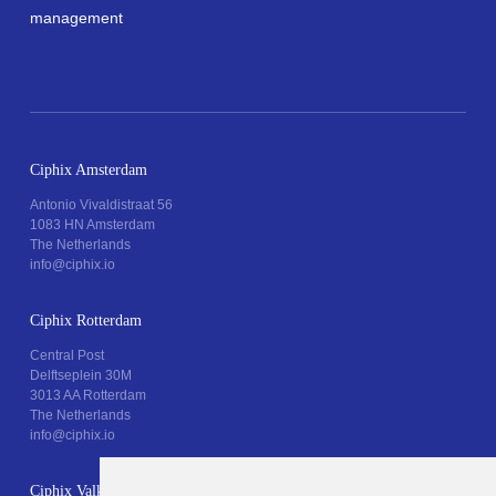
management
Ciphix Amsterdam
Antonio Vivaldistraat 56
1083 HN Amsterdam
The Netherlands
info@ciphix.io
Ciphix Rotterdam
Central Post
Delftseplein 30M
3013 AA Rotterdam
The Netherlands
info@ciphix.io
Ciphix Valkenburg