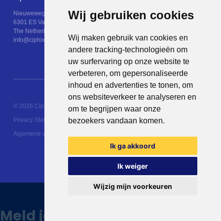
Wij gebruiken cookies
Nieuweweg 25
6301 ES Valkenburg (Limburg)
The Netherlands
Wij maken gebruik van cookies en
info@ciphix.io
andere tracking-technologieën om
uw surfervaring op onze website te
verbeteren, om gepersonaliseerde
inhoud en advertenties te tonen, om
ons websiteverkeer te analyseren en
© 2026 Ciphix
Resources
Met ♥︎ gemaakt:
webdesign
om te begrijpen waar onze
Privacy Statement
bezoekers vandaan komen.
agency Brendly
&
Mad Pack
Algemene voorwaarden
Ik ga akkoord
Ik weiger
Wijzig mijn voorkeuren